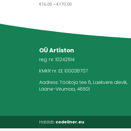
Price
€
16.00
–
€
170.00
range:
€16.00
through
€170.00
OÜ Artiston
reg. nr. 10242514
KMKR nr. EE 100038707
Aadress: Töökoja tee 6, Laekvere alevik,
Lääne-Virumaa, 46501
Haldab
codeliner.eu