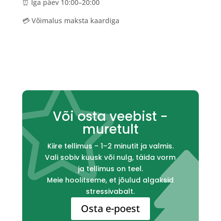
⏰ Iga päev 10:00–20:00
💳 Võimalus maksta kaardiga

Või osta veebist -
muretult
Kiire tellimus – 1–2 minutit ja valmis.
Vali sobiv kuusk või nulg, täida vorm
ja tellimus on teel.
Meie hoolitseme, et jõulud algaksid
stressivabalt.
Osta e-poest