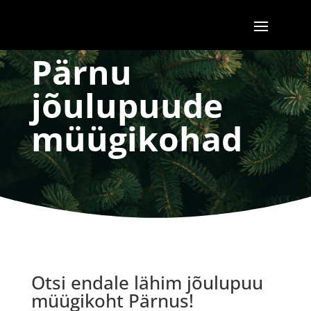
Pärnu
jõulupuude
müügikohad
Otsi endale lähim jõulupuu
müügikoht Pärnus!