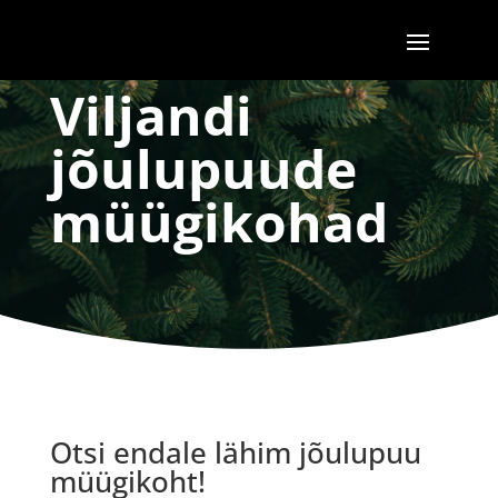
Viljandi
jõulupuude
müügikohad
Otsi endale lähim jõulupuu
müügikoht!