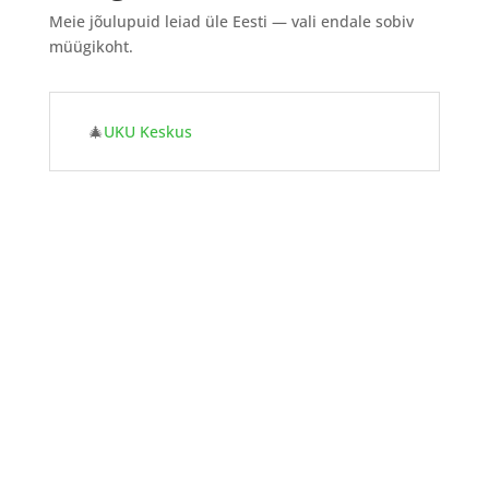
Meie jõulupuid leiad üle Eesti — vali endale sobiv
müügikoht.
🎄
UKU Keskus